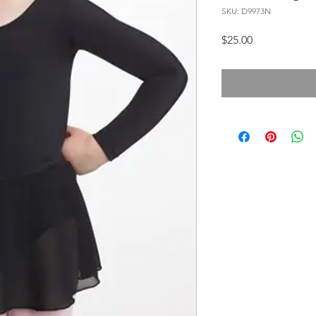
SKU: D9973N
Precio
$25.00