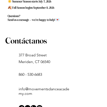
Contáctanos
377 Broad Street
Meriden, CT 06540
860 - 530-6683
info@movementsdanceacade
my.com